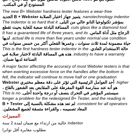
المستودع أو في المكتب.
The new B+ Webster hardness tester features a wear-free
nanotechnology indentor.
يتميز جهاز اختبار الصلابة B + Webster الجديد
بمؤشر تكنولوجيا النانو خالي من البلى.
The indentor is so hard that it
cuts glass like a diamond tool.
المسافة البادئة صعبة للغاية بحيث تقطع
الزجاج مثل أداة الماس.
It has a guaranteed life of three years, and its
actual life is more than five years under normal use condition.
لديها
حياة مضمونة لمدة ثلاث سنوات ، وعمرها الفعلي أكثر من خمس سنوات في
حالة الاستخدام العادي.
This is the first hardness tester indentor in the
industry to have a warranty.
هذه هي المسافة البادئة لاختبار صلابة في
الصناعة لديها ضمان.
A major factor affecting the accuracy of most Webster testers is that
when exerting excessive force on the handles after the bottom is
felt, the indicator will continue to move half or one graduation
higher.
أحد العوامل الرئيسية التي تؤثر على دقة معظم مختبري Webster
هو أنه عند ممارسة القوة المفرطة على المقابض بعد الشعور بالقاع ،
سيستمر المؤشر في التحرك بنصف أو درجة واحدة أعلى.
This is no
longer a problem for the redesigned B+ Tester, and the reading is
consistent for all operators.
لم تعد هذه مشكلة بالنسبة إلى B + Tester
المعاد تصميمه ، والقراءة متسقة لجميع المشغلين.
المميزات
indentor خالية من ارتداء مع ضمان لمدة 2 سنة
مطلوب معايرة أقل تواترا