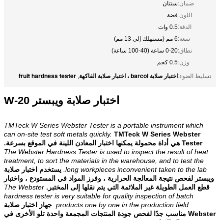
ضمان:
سنتان
اللون:
فضة
الدقة:
0.5 وات
سعة:
6 مم (مستهلك إلى 13 مم)
نطاق:
0-20 ساعة (40-100 ساعة)
وزن:
0.5 كجم
اختبار صلابة barcol ، اختبار صلابة الفاكهة
fruit hardness tester
تسليط الضوء:
,
اختبار صلابة ويبستر W-20
TMTeck W Series Webster Tester is a portable instrument which
can on-site test soft metals quickly.
TMTeck W Series Webster
Tester هي أداة محمولة يمكنها اختبار المعادن اللينة في الموقع بسرعة.
The Webster Hardness Tester is used to inspect the result of heat
treatment, to sort the materials in the warehouse, and to test the
long workpieces inconvenient taken to the lab.
يستخدم اختبار صلابة
ويبستر لفحص نتيجة المعالجة الحرارية ، وفرز المواد في المستودع ، واختبار
قطع العمل الطويلة غير الملائمة التي يتم نقلها إلى المختبر.
The Webster
hardness tester is very suitable for quality inspection of batch
products one by one in the production field.
جهاز اختبار صلابة
Webster مناسب جدًا لفحص جودة المنتجات المجمعة واحدة تلو الأخرى في