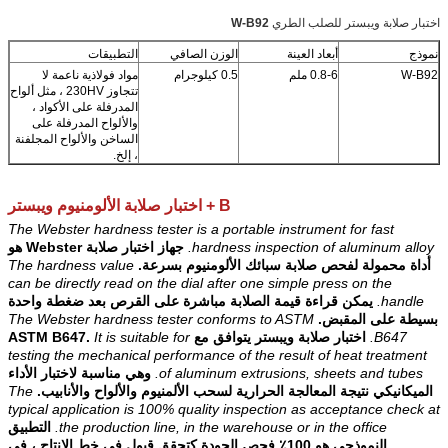
اختبار صلابة ويبستر للصلب الطري
W-B92
نموذج
أبعاد العينة
الوزن الصافي
التطبيقات
W-B92
0.8-6 ملم
0.5 كيلوجرام
مواد فولاذية ناعمة لا
تتجاوز 230HV ، مثل ألواح
المدرفلة على الأكواد ،
والألواح المدرفلة على
الساخن والألواح المجلفنة
، إلخ.
B + اختبار صلابة الألومنيوم ويبستر
The Webster hardness tester is a portable instrument for fast
hardness inspection of aluminum alloy.
جهاز اختبار صلابة Webster هو
أداة محمولة لفحص صلابة سبائك الألومنيوم بسرعة.
The hardness value
can be directly read on the dial after one simple press on the
handle.
يمكن قراءة قيمة الصلابة مباشرة على القرص بعد ضغطة واحدة
بسيطة على المقبض.
The Webster hardness tester conforms to ASTM
B647.
اختبار صلابة ويبستر يتوافق مع ASTM B647.
It is suitable for
testing the mechanical performance of the result of heat treatment
of aluminum extrusions, sheets and tubes.
وهي مناسبة لاختبار الأداء
الميكانيكي نتيجة المعالجة الحرارية لسحب الألمنيوم والألواح والأنابيب.
The
typical application is 100% quality inspection as acceptance check at
the production line, in the warehouse or in the office.
التطبيق
النموذجي هو 100٪ فحص الجودة كتحقق قبول في خط الإنتاج ، في