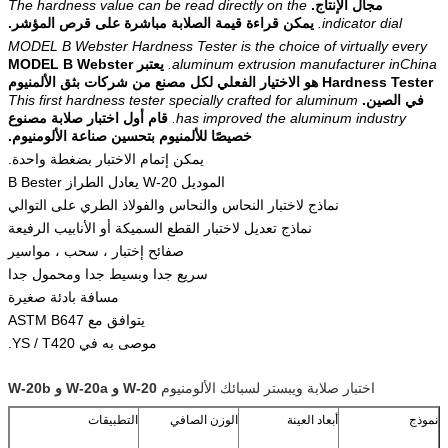
مجال الإنتاج.
The hardness value can be read directly on the
indicator dial.
يمكن قراءة قيمة الصلابة مباشرة على قرص المؤشر.
MODEL B Webster Hardness Tester is the choice of virtually every
aluminum extrusion manufacturer inChina.
يعتبر MODEL B Webster
Hardness Tester هو الاختيار الفعلي لكل مصنع من شركات بثق الألمنيوم
في الصين.
This first hardness tester specially crafted for aluminum
has improved the aluminum industry.
قام أول اختبار صلابة مصنوع
خصيصًا للألمنيوم بتحسين صناعة الألومنيوم.
يمكن إتمام الاختبار بضغطة واحدة.
الموديل W-20 يعادل الطراز B Bester
نماذج لاختبار النحاس والنحاس والفولاذ الطري على التوالي
نماذج تعديل لاختبار القطع السميكة أو الأنابيب الرفيعة
صفائح إختبار ، سحب ، مواسير
سريع جدا وبسيط جدا ومحمول جدا
مسافة بادئة صغيرة
يتوافق مع ASTM B647
موصى به في YS / T420.
اختبار صلابة ويبستر لسبائك الألومنيوم
W-20 و W-20a و W-20b
نموذج
أبعاد العينة
الوزن الصافي
التطبيقات