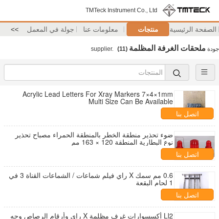
TMTeck Instrument Co., Ltd
الصفحة الرئيسية
منتجات
معلومات عنا
جولة في المعمل
>>
ملحقات الغرفة المظلمة
جودة
supplier.
(11)
Acrylic Lead Letters For Xray Markers 7×4×1mm
Multi Size Can Be Available
اتصل بنا
ضوء تحذير منطقة الخطر بالمنطقة الحمراء مصباح تحذير
نوع البطارية المنطقة 120 × 163 مم
اتصل بنا
0.6 مم سمك X راي فيلم شماعات / الشماعات القناة 3 في
1 لحام البقعة
اتصل بنا
Ll2 أكسسوارات غرف مظلمة X راي وأرقام الرصاص وجه