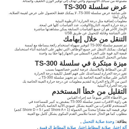
مصنوعة من سبائك الألومنيوم والتي تهدف إلى توفير الوزن الخفيف والمتانة.
عرض سلسلة TS-300
على شاشة عرض سلسلة TS-300، لا يمكنك فقط الحصول على عرض لقيمة الصلابة،
ولكن أيضًا
معلومات إضافية مثل درجة الحرارة / الرطوبة البيئية
درجة حرارة العينة، التاريخ/الوقت، عدد القياسات كلها في لمحة.
الإنجاز الآخر هو أن جميع القياسات السابقة يمكن مشاهدتها مباشرة
على الشاشة وقابلة للتحويل عن طريق USB
التنقل من خلال إبهامك
تم تصميم سلسلة TS-300 لتوفير سهولة استخدام رائعة.ببساطة مع لمسة
إبهامك، يمكنك التنقل عبر جميع الوظائف التي تظهر على الشاشة أثناء استخدامك
قبضة اليد قوية على الجزء السفلي من الجهاز.إنها حقًا بيد واحدة
مقياس التحمل التشغيلي.
ميزة مبتكرة في سلسلة TS-300
كل من المطاط والبلاستيك عرضة لتغيير خصائصهما بسبب
تغير درجة الحرارة.لمساعدتك على فهم أفضل لكيفية درجة الحرارة
التأثير على صلابة العينة الخاصة بك، تم تجهيز سلسلة TS-300 بـ
اثنين من الأزواج الحرارية لتقديم معلومات عن درجة حرارة العينة الخاصة بك
ودرجة الحرارة البيئية
التقليل من خطأ المستخدم
من الأخطاء الأكثر شيوعاً عند إجراء القياس
هي زاوية الاقتراب.تتميز سلسلة TS-300 بمقبض يد كبير للمساعدة في
المستخدم للاقتراب من العينة بشكل عمودي.الآلية الخاصة بالداخل
توفر قبضة اليد مقدارًا محددًا من الحمولة (Shore A = 1 كجم / Shore D = 5 كجم)
مطلوب كما هو الحال عندما تتلامس القدم المكوى بشكل كامل مع العينة
وحدة صلابة التحمل
بطاقة:
,
آلة اختبار صلابة المطاط,اختبار صلابة المطاط الرقمية
,