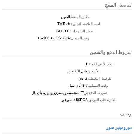
تفاصيل المنتج
مكان المنشأ:
الصين
اسم العلامة التجارية:
TMTeck
إصدار الشهادات:
ISO9001
رقم الموديل:
TS-300A و TS-300D
شروط الدفع والشحن
الحد الأدنى لكمية:
1
الأسعار:
قابل للتفاوض
تفاصيل التغليف:
كرتون
وقت التسليم:
3-5 أيام عمل
شروط الدفع:
تي/T، مؤسسة ويسترن يونيون، بأي بال
القدرة على العرض:
50PCS / أسبوعين
وصف
دوروميتير شور