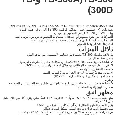
300D)
DIN ISO 7619، DIN EN ISO 868، ASTM D2240، NF EN ISO 868، JISK 6253
تقدم TMTeck سلسلة اختبار الصلابة الرقمية TS-300 التي توفر أهمية كبيرة
بيانات الاختبار للاستخدام في المختبر أو الميدان.
الشركات التي تقوم بتطوير أو استخدام المنتجات المصنوعة من مواد مرنة ناعمة
المنتجات، وعادة ما يكون هناك مختبر حيث المنتجات والمواد الخام
اختبارها بانتظام وفقا للمعيار.
دلائل الميزات
1. غلاف سلسلة TS-300 مصنوع من سبائك الألومنيوم التي توفر القوة
هيكل وخفيفة الوزن
2. شاشة كبيرة بحجم 102 × 64 بكسل مع إمكانية اختيار المعلومات لعرضها
3. قم بالتنقل بين جميع الوظائف من خلال لمسة إبهامك.سلسلة TS-300
مصممة للتشغيل بيد واحدة.
4. مزود بعدد 2 حساس لدرجة الحرارة مع 1 لقياس العينة
درجة الحرارة وأخرى لدرجة الحرارة البيئية كذلك
رطوبة.
5. تساعد قبضة اليد الحاصلة على براءة اختراع على تقليل زاوية القياس غير الصحيحة
ضمان تطبيق القوة المناسبة.
مظهر أنيق
يبلغ حجم سلسلة TS-300 143 طولًا × 57 عرضًا × 41 عمقًا ملم، وتزن أقل من ذلك بقليل
مثل 341 جرام.
يزيل القسم العلوي المائل قليلاً أي انعكاس للضوء من الشاشة
مما يجعلها زاوية قراءة مريحة.أهمية الهيكل ليست كذلك
تم اختراقه بسبب تصميمه الأنيق، فإن غلاف سلسلة entre TS-300 هو كذلك