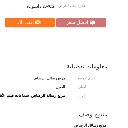
القدرة على العرض:
20PCS / أسبوعان
افضل سعر
ﺎﺘﺼﻟ ﺍﻶﻧ
معلومات تفصيلية
اسم المنتج:
مربع رسائل الرصاص
أصلي:
الصين
إبراز:
مربع رسالة الرصاص
شماعات فيلم الأش
,
منتوج وصف
مربع رسائل الرصاص