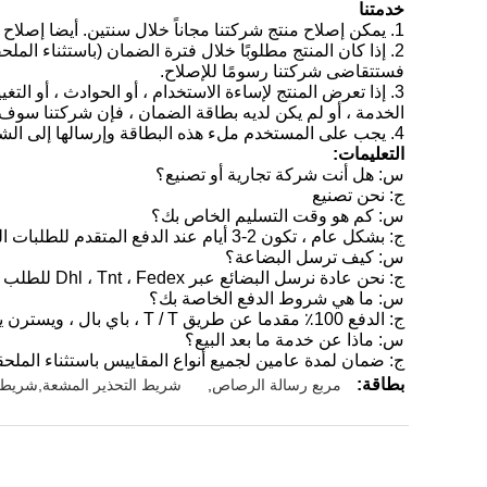
خدمتنا
1. يمكن إصلاح منتج شركتنا مجاناً خلال سنتين. أيضا إصلاح حياة المنتج كلها.
2. إذا كان المنتج مطلوبًا خلال فترة الضمان (باستثناء الم
فستتقاضى شركتنا رسومًا للإصلاح.
3. إذا تعرض المنتج لإساءة الاستخدام ، أو الحوادث ، أو الت
الخدمة ، أو لم يكن لديه بطاقة الضمان ، فإن شركتنا سوف 
4. يجب على المستخدم ملء هذه البطاقة وإرسالها إلى الشركة التي اشترت المنتج ، وإلا ، لا يمكن إصلاح المنتج مجانًا.
التعليمات:
س: هل أنت شركة تجارية أو تصنيع؟
ج: نحن تصنيع
س: كم هو وقت التسليم الخاص بك؟
ج: بشكل عام ، تكون 2-3 أيام عند الدفع المتقدم للطلبات الصغيرة أو تحتاج إلى التفاوض للحصول على طلب الكمية أكثر من 50pcs
س: كيف ترسل البضاعة؟
ج: نحن عادة نرسل البضائع عبر Dhl ، Tnt ، Fedex للطلب الصغير.
س: ما هي شروط الدفع الخاصة بك؟
ج: الدفع 100٪ مقدما عن طريق T / T ، باي بال ، ويسترن يونيون.
س: ماذا عن خدمة ما بعد البيع؟
ج: ضمان لمدة عامين لجميع أنواع المقاييس باستثناء الملح
بطاقة:
مربع رسالة الرصاص
,
شريط التحذير المشعة,شريط 