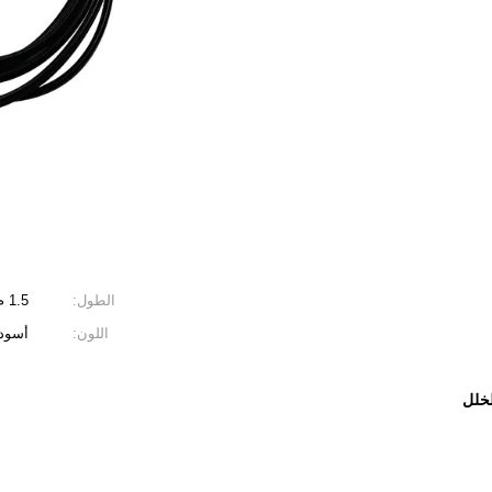
الطول:
1.5 م ، 1.8 م ، 2 م
اللون:
أسود
خلل