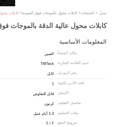
منزل
>
المنتجات
>
كابلات محول بالموجات فوق الصوتية
>
كابلات محول عالية 
كابلات محول عالية الدقة بالموجات فوق الصوتية Lemo00 إلى 0
المعلومات الأساسية
مكان المنشأ:
الصين
اسم العلامة التجارية:
TMTeck
رقم الموديل:
كابل
الحد الأدنى لكمية:
1
الأسعار:
قابل للتفاوض
تفاصيل التغليف:
كرتون
وقت التسليم:
1-3 أيام عمل
شروط الدفع:
T / T.