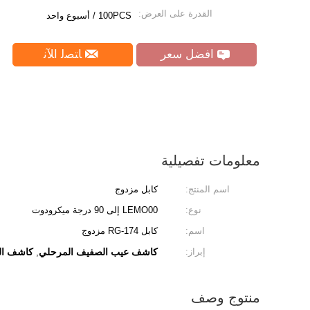
القدرة على العرض:
100PCS / أسبوع واحد
افضل سعر
ﺎﺘﺼﻟ ﺍﻶﻧ
معلومات تفصيلية
اسم المنتج:
كابل مزدوج
نوع:
LEMO00 إلى 90 درجة ميكرودوت
اسم:
كابل RG-174 مزدوج
إبراز:
كاشف عيب الصفيف المرحلي
كاشف ال
,
منتوج وصف