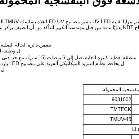
لبنفسجية.
تضمن دائرة الحالة الصلبة 100 ٪ العمل بشكل صحيح في مجال مغناطيسي قوي
ل وظيفة ال
منطقة تغطية كبيرة للغاية تصل إلى 6 بوصات (15 سم) ، مع حد أدنى من الأشعة فوق البنفسجية - ألف يبلغ 2000 μW / سم
ل يحافظ نظام التبريد الميكانيكي الفريد على مصابيح LED باردة للحفاظ على ناتج الضوء الأمثل أثناء الاستخدام الممتد
ل ي
9031002
TMTECK
TMUV-45