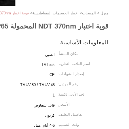
منزل
>
المنتجات
>
اختبار الجسيمات المغناطيسية
>
قوية اختبار NDT 370nm المحمولة IP65 مصابيح LED للأشعة فوق البنفسجية
قوية اختبار NDT 370nm المحمولة IP65 مصابيح LED للأشعة فوق البنفسجية
المعلومات الأساسية
مكان المنشأ:
الصين
اسم العلامة التجارية:
TMTeck
إصدار الشهادات:
CE
رقم الموديل:
TMUV-80 / TMUV-45
الحد الأدنى لكمية:
1
الأسعار:
قابل للتفاوض
تفاصيل التغليف:
كرتون
وقت التسليم:
4-6 أيام عمل