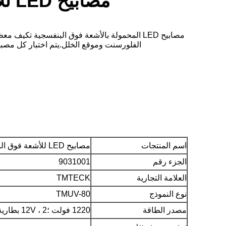
مصابيح LED للأشعة فوق البنفسجية المحمولة (TMUV-80 / TMUV-45)
الفلورسنت وموقع الخلل.يتم اختبار كل مصباح NDT يدويًا بدقة من قبل مهندسنا الكبير للتأكد من أن الطيف يركز بدقة على 365-370nm ومجهز بفلتر الأشعة فوق ا
اسم المنتجات
مصابيح LED للأشعة فوق البنفسجية المحمولة
الجزء رقم
9031001
العلامة التجارية
TMTECK
نوع النموذج
TMUV-80
مصدر الطاقة
1220 فولت ؛2 ، 12V بطارية LI