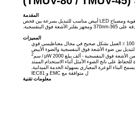
المقدمة
مصابيح LED المحمولة بالأشعة فوق البنفسجية تكيف معظم مزايا تقنية UV LED.تتميز مصابيح LED UV هذه بسلسلة TMUV القوية ومصباح LED أبيض مناسب للتبديل بسرعة بين فحص
المميزات
تبديل بين ضوء الأشعة فوق البنفسجية والضوء الأبيض
2
سمح البناء الوعرة المعياري بسهولة الخدمة الميدانية.
ل متوافقة مع EMC و IEC81
معلومات تقنية