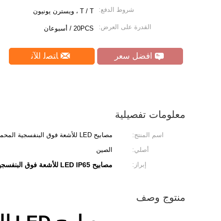
شروط الدفع:
T / T ، ويسترن يونيون
القدرة على العرض:
20PCS / أسبوعان
افضل سعر
ﺎﺘﺼﻟ ﺍﻶﻧ
معلومات تفصيلية
اسم المنتج:
مصابيح LED للأشعة فوق البنفسجية المحمولة
أصلي:
الصين
إبراز:
مصابيح LED IP65 للأشعة فوق البنفسجية
منتوج وصف