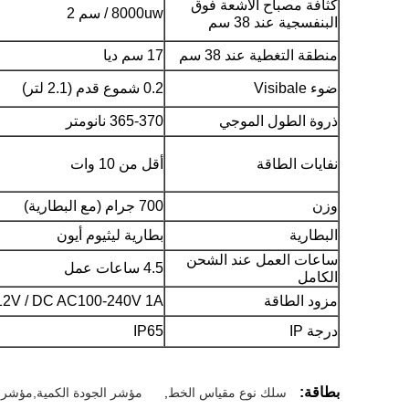
كثافة مصباح الأشعة فوق
8000uw / ​​سم 2
البنفسجية عند 38 سم
منطقة التغطية عند 38 سم
17 سم ديا
ضوء Visibale
0.2 شموع قدم (2.1 لتر)
ذروة الطول الموجي
365-370 نانومتر
نفايات الطاقة
أقل من 10 وات
وزن
700 جرام (مع البطارية)
البطارية
بطارية ليثيوم أيون
ساعات العمل عند الشحن
4.5 ساعات عمل
الكامل
مزود الطاقة
12V / DC AC100-240V 1A
درجة IP
IP65
بطاقة:
سلك نوع مقياس الخط
,
مؤشر الجودة الكمية,مؤشر 