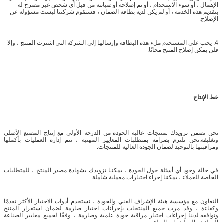
الإهمال ، أو سوء الاستخدام ، أو تم إصلاحه أو صيانته من قبل أي شخص غير مصرح له
بتقديم هذه الخدمة ، أو لم يكن لديه بطاقة الضمان ، فستقوم شركتنا ليست مسؤولة عن
الإصلاح.
4. يجب على المستخدم ملء هذه البطاقة وإرسالها إلى الشركة التي اشترت المنتج ، وإلا
فلن يمكن إصلاح المنتج مجانًا.
خط الإنتاج
نحن نضمن تزويدك بمنتجات عالية الجودة من الدرجة الأولى مع إنتاج المصنع الأصلي
وتغليفه.نحن نلتزم بصرامة بمتطلبات المعايير المهنية ، تتم إدارة العمليات بأكملها
ومراقبتها بالتوحيد لضمان الجودة العالية للمنتجات.
في حالة وجود أي أسئلة حول الجودة ، يمكننا تزويدك بشهادة مصدر المنتج ، للمتطلبات
الخاصة للعملاء ، يمكننا إجراء اختبارات معملية شاملة.
التعاون مع مؤسسة هيئة الإشراف الفني والجودة ، نستخدم أدوات الاختبار الأكثر تقدمًا
وكفاءة ، وقد مرت جميع المنتجات بإجراءات اختبار صارمة لضمان استقرار المنتج
وتوافقه.لدينا إجراءات اختبار مراقبة جودة علمية وصارمة ، وفقًا لجميع معايير الصناعة
الوطنية والدولية ذات الصلة.