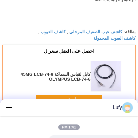
كاشف عيب الصفيف المرحلي
كاشف العيوب
بطاقة:
,
,
كاشف العيوب المحمولة
احصل على افضل سعر ل
كابل لقياس السماكة 45MG LCB-74-6
OLYMPUS LCB-74-6
استمر
Lufy
كابلات محول بالموجات فوق الصوتية
أكثر
1:41 PM