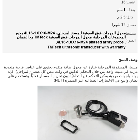
عنصر:
16
يقذف:
1 ملم
كابل:
2.5 م
ضمان:
12 شهرا
محول الموجات فوق الصوتية للمسح المرحلي، 4L16-1.0X16-M24 محور
تسليط
المجموعات المرحلية، محول الموجات فوق الصوتية TMTeck مع الضمان
الضوء:
4L16-1.0X16-M24 phased array probe
,
,
TMTeck ultrasonic transducer with warranty
وصف المنتج
مسبار المصفوفة المرحلية عبارة عن محول طاقة متقدم يحتوي على عناصر فردية متعددة
مرتبة في مبيت واحد. من خلال التحكم الدقيق في وقت نبض كل عنصر (المراحل)، فإنه
يولد واجهات موجية يمكن التحكم فيها اتجاهيًا دون تحريك المسبار فعليًا. وتستخدم على
نطاق واسع في الاختبارات الصناعية غير المدمرة (NDT)