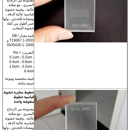
مصنوعة من الزجاج
البصري ، مع صلابة
عالية ، وقيمة خشونة
قياسية عالية الدقة ،
ومضادة للخدش ، ولها
عمر أطول من كتلة
خشونة المعادن.
تلبية معيار GB /
T19067.1-2003 و
ISO5436-1: 2000
التقريب: Ra =
0.1um ، 0.2um ،
0.4um ، 0.8um ،
1.6um ، 3.2um ،
6.4um
قيمة مخصصة وموجة
جيبية متاحة.
خطوط معايرة خشونة
قياسية خطوط
منقوشة واحدة
مصنوعة من الزجاج
البصري ، مع صلابة
عالية ، وقيمة خشونة
قياسية عالية الدقة ،
ومضادة للخدش ، ولها