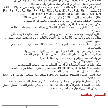
وحدة العرض باستخدام الكبل المرفق الذي يسمح بقياس أكثر مرونة في أي
اتجاه.يمكن فصل السائق وإعادة توصيله بخطوة واحدة بسيطة.
التحكم في رقاقة DSP ومعالجة البيانات ، وسرعة عالية ، وانخفاض استهلاك الطاقة
22 معلمة: Ra ، Rz ، Rq ، Rt ، Rp ، Rv ، R3z ، R3y ، Rz (JIS) ، Rs ، Rsk ، Rsm ،
Rku ، Rmr ، Ry (JIS) ، Rmax ، RPc ، Rk ، Rpk ، Rvk ، Mr1 ، السيد 2
نطاق القياس يصل إلى 160μm (يمكن أن يكون اختياريًا حتى 320μm)
شاشة OLED 4 بوصات ، زاوية عرض واسعة ، شاشة قراءة ممتازة.
يمكن تشغيله باستخدام الأزرار ولديه قائمة.
توفر إمكانية البلوتوث ، وتدعم الاتصال اللاسلكي مع الطابعة المحمولة والطابعة
الصغيرة.
بطارية ليثيوم أيون مدمجة قابلة للشحن ودائرة تحكم ، سعة عالية ، لا يوجد تأثير
للذاكرة ، تعمل لأكثر من 55 ساعة أثناء الشحن الكامل ، ويوجد مؤشر شحن متبقي ،
تلميح الشحن
تخزين البيانات ذات السعة الكبيرة ، يمكن تخزين 100 عنصر من البيانات الخام
والمنحنيات
إعداد وعرض في الوقت الحقيقي لسهولة تخزين البيانات وتخزينها
مع النوم التلقائي ، وإيقاف التشغيل التلقائي ، وميزات توفير الطاقة
موثوقة تصميم الدوائر والبرمجيات لمنع تعطل المحرك
اللغة: الصينية والانجليزية التبديل بحرية
يمكن طباعة جميع المعلمات أو أي من المعلمات التي وضعها المستخدمون
الملحقات الاختيارية: قدرة Bluetooth ، مستشعر منحني ، مستشعرات الثقب ،
القياس ، الحامل ، قضيب التمديد ، الطابعة
جهاز اختبار خشونة السطح المحمول TMR360 يتوافق مع المعايير الدولية ISO ، DIN
، ANSI ، JIS
يمكن أن تختار 8 أنواع من المسابير المختلفة ، يمكن أن تجعل المستشعر حسب
احتياجات العملاء اختبار الأجزاء ، مثل TS11X لدينا ، يمكن اختبار الثقب العميق الضيق
، لا يمكن للآخرين اختبار هذه الأجزاء الخاصة.
التسليم القياسية