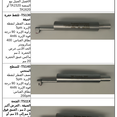
الأفضل العمل مع
المنصة TA1520 أو
TA1620.
TS130-
تلتقط حفرة
عميقة
نصف القطر لنقطة
الإبرة: 5μm
زاوية الإبرة: 90 درجة
قوة الإبرة: 4mN
نطاق القياس: 400
ميكرومتر
الحد الأدنى.عرض
الحفرة: 2 مم
ماكس.عمق الحفرة:
20 مم
TS140-
للسطح
المنحني
نصف القطر لنقطة
الإبرة: 5μm
زاوية الإبرة: 90 درجة
قوة الإبرة: 4mN
نطاق القياس:
200μm
TS11X: الفتحة
الضيقة ، العرض أكبر
من 2 مم ، العمق فوق
3 مم إلى 15 مم. أو