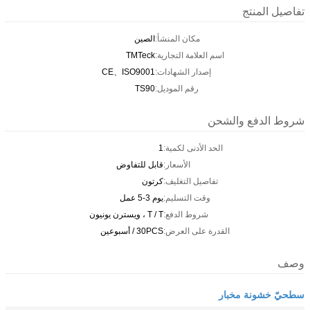
تفاصيل المنتج
مكان المنشأ:
الصين
اسم العلامة التجارية:
TMTeck
إصدار الشهادات:
CE、ISO9001
رقم الموديل:
TS90
شروط الدفع والشحن
الحد الأدنى لكمية:
1
الأسعار:
قابل للتفاوض
تفاصيل التغليف:
كرتون
وقت التسليم:
يوم 3-5 عمل
شروط الدفع:
T / T ، ويسترن يونيون
القدرة على العرض:
30PCS / أسبوعين
وصف
سطحيّ خشونة مخبار