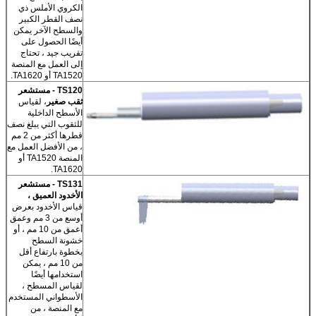
الكروي الأملس ذي
نصف القطر الكبير
والسطح الآخر يمكن
أيضًا الحصول على
تقريب جيد ، تحتاج
إلى العمل مع المنصة
TA1520 أو TA1620.
TS120 - مستشعر
ثقب صغير
، لقياس
الأسطح الداخلية
للثقوب التي يبلغ نصف
قطرها أكثر من 2 مم
، من الأفضل العمل مع
المنصة TA1520 أو
TA1620.
TS131 - مستشعر
الأخدود العميق ،
قياس الأخدود بعرض
أوسع من 3 مم وعمق
أعمق من 10 مم ، أو
خشونة السطح
بخطوة بارتفاع أقل
من 10 مم ، يمكن
استخدامها أيضًا
لقياس المسطح ،
الأسطواني المستخدم
مع المنصة ، من