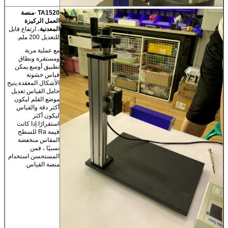
TA1520
-
منصة
العمل الركيزة
المعدنية
، ارتفاع قابل
للتعديل 200 ملم.
مع عملية مرنة
ومستقرة ونطاق
تطبيق أوسع.يمكن
قياس خشونة
الأشكال المعقدة.يتيح
إرسال
حامل القياس تعديل
موضع القلم ليكون
أكثر دقة والقياس
ليكون أكثر
استقرارًا.إذا كانت
قيمة Ra للسطح
المقاس منخفضة
نسبيًا ، فمن
المستحسن استخدام
منصة القياس.