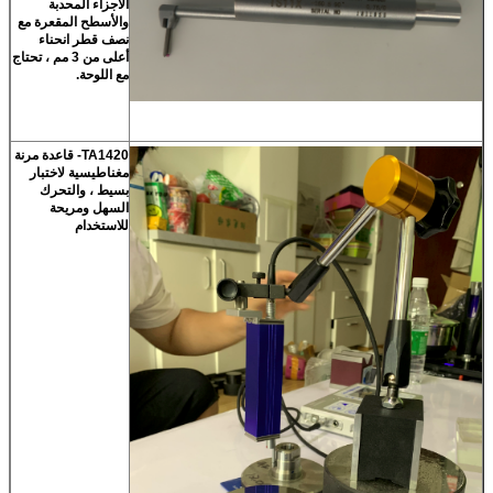
الأجزاء المحدبة
والأسطح المقعرة مع
نصف قطر انحناء
أعلى من 3 مم ، تحتاج
مع اللوحة.
TA1420- قاعدة مرنة
مغناطيسية لاختبار
بسيط ، والتحرك
السهل ومريحة
للاستخدام
اترك رسالة