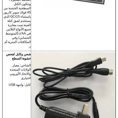
وتتكون الكتل
السطحية الخشنة من
45 فولاذ سوبر كاربور
باستثناء GCr15 الذي
يستخدم لصق كتلة
العينة.تمت معايرة
جميع الأنواع الثلاثين
في u'AA (المتوسط ​​
الحسابي) وفي
المكافئات المترية أم
ر.
شحن وكابل لفحص
خشونة السطح
الشاحن: معيار
الولايات المتحدة
والاتحاد الأوروبي
اختياري
كابل: واجهة USB