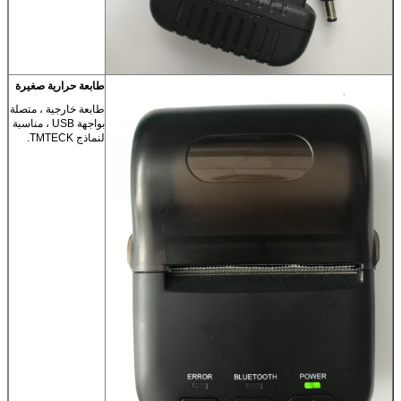
طابعة حرارية صغيرة
طابعة خارجية ، متصلة
بواجهة USB ، مناسبة
لنماذج TMTECK.