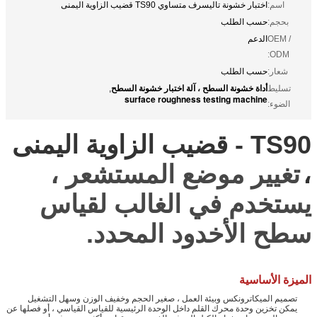
اسم:
اختبار خشونة تاليسرف متساوي TS90 قضيب الزاوية اليمنى
بحجم:
حسب الطلب
OEM /
الدعم
ODM:
شعار:
حسب الطلب
أداة خشونة السطح ، آلة اختبار خشونة السطح
تسليط
,
surface roughness testing machine
الضوء:
TS90 - قضيب الزاوية اليمنى
،
تغيير موضع المستشعر ،
يستخدم في الغالب لقياس
سطح الأخدود المحدد.
الميزة الأساسية
تصميم الميكاترونكس وبيئة العمل ، صغير الحجم وخفيف الوزن وسهل التشغيل
يمكن تخزين وحدة محرك القلم داخل الوحدة الرئيسية للقياس القياسي ، أو فصلها عن