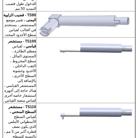
للدخول.طول قضيب
التمديد 50 مم.
TS90 - قضيب الزاوية
اليمنى ،
تغيير موضع
المستشعر ، يستخدم
في الغالب لقياس
سطح الأخدود المحدد.
TS100 - مستشعر
قياسي ،
لقياس
معظم الطائرة ،
المستوى المائل ،
سطح المخروط ،
الثقب الداخلي ،
الأخدود وخشونة
السطح الأخرى ،
بالإضافة إلى
المستشعر القياسي ،
هناك حاجة إلى أجهزة
استشعار خاصة أخرى
لقياس منصة القياس.
TS110 - مستشعر
السطح المنحني ،
لقياس السطح
الأسطواني الأملس
الذي يكون نصف
قطره أكبر من 3 مم ،
بالنسبة للسطح