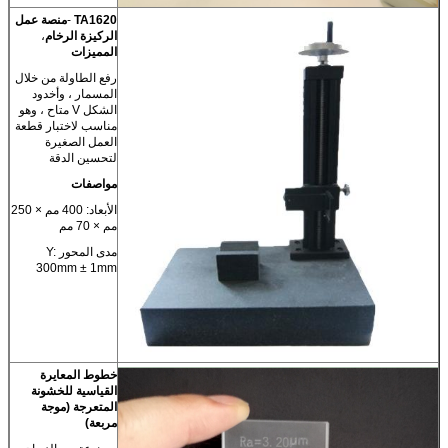
TA1620
-
منصة عمل
الركيزة الرخام
،
المميزات
رفع الطاولة من خلال
المسمار ، وأخدود
الشكل V متاح ، وهو
مناسب لاختبار قطعة
العمل الصغيرة
لتحسين الدقة
مواصفات
الأبعاد: 400 مم × 250
مم × 70 مم
مدى المحور Y:
300mm ± 1mm
خطوط المعايرة
القياسية للخشونة
المتعرجة (موجة
مربعة)