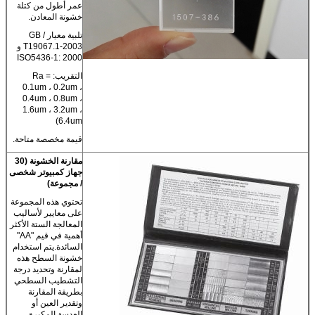
عمر أطول من كتلة
خشونة المعادن.
تلبية معيار GB /
T19067.1-2003 و
ISO5436-1: 2000
التقريب: Ra =
0.1um ، 0.2um ،
0.4um ، 0.8um ،
1.6um ، 3.2um ،
6.4um)
قيمة مخصصة متاحة.
مقارنة الخشونة (30
جهاز كمبيوتر شخصى
/ مجموعة)
تحتوي هذه المجموعة
على معايير لأساليب
المعالجة الستة الأكثر
أهمية في قيم "AA"
السائدة.يتم استخدام
خشونة السطح هذه
لمقارنة وتحديد درجة
التشطيب السطحي
بطريقة المقارنة
وتقدير العين أو
العدسة المكبرة ،