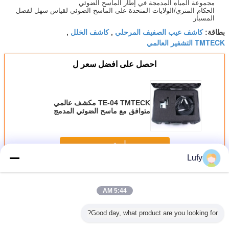
مجموعة المياه المدمجة في إطار الماسح الضوئي
الحكام المتري/الولايات المتحدة على الماسح الضوئي لقياس سهل لفصل
المسبار
كاشف عيب الصفيف المرحلي
كاشف الخلل
بطاقة:
,
,
TMTECK التشفير العالمي
احصل على افضل سعر ل
TE-04 TMTECK مكشف عالمي
متوافق مع ماسح الضوئي المدمج
HSMT
استمر
Lufy
الموجات فوق الصوتية للكشف عن وجود خلل
أكثر
5:44 AM
Good day, what product are you looking for?
لكشف عن
مكتشف العيوب
حساسية الاختبار
جهاز كشف العيوب
كاشف حديد