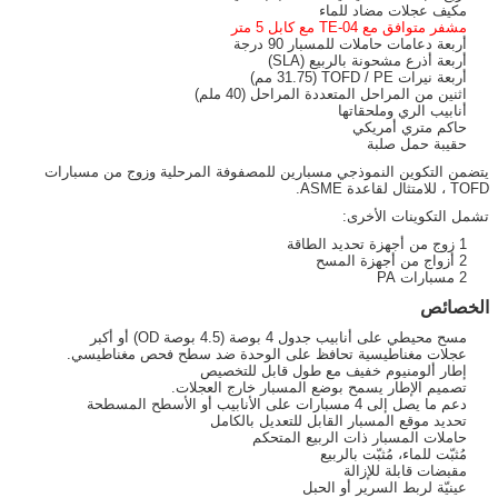
مكيف عجلات مضاد للماء
مشفر متوافق مع TE-04 مع كابل 5 متر
أربعة دعامات حاملات للمسبار 90 درجة
أربعة أذرع مشحونة بالربيع (SLA)
أربعة نيرات TOFD / PE (31.75 مم)
اثنين من المراحل المتعددة المراحل (40 ملم)
أنابيب الري وملحقاتها
حاكم متري أمريكي
حقيبة حمل صلبة
يتضمن التكوين النموذجي مسبارين للمصفوفة المرحلية وزوج من مسبارات
TOFD ، للامتثال لقاعدة ASME.
تشمل التكوينات الأخرى:
1 زوج من أجهزة تحديد الطاقة
2 أزواج من أجهزة المسح
2 مسبارات PA
الخصائص
مسح محيطي على أنابيب جدول 4 بوصة (4.5 بوصة OD) أو أكبر
عجلات مغناطيسية تحافظ على الوحدة ضد سطح فحص مغناطيسي.
إطار ألومنيوم خفيف مع طول قابل للتخصيص
تصميم الإطار يسمح بوضع المسبار خارج العجلات.
دعم ما يصل إلى 4 مسبارات على الأنابيب أو الأسطح المسطحة
تحديد موقع المسبار القابل للتعديل بالكامل
حاملات المسبار ذات الربيع المتحكم
مُثبّت للماء، مُثبّت بالربيع
مقبضات قابلة للإزالة
عينيّة لربط السرير أو الحبل