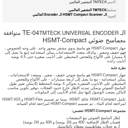
الاسم:
TMTECK التشفير العالمي
TMTECK التشفير العالمي
تسليط
,
الـ HSMT Compact Scanner الـ Encoder العالمي
الضوء:
الـ TE-04
TMTECK UNIVERSAL ENCODER
متوافقة
ماسح ضوئي HSMT-Compact
مع
جهاز HSMT-Compact هو ماسح يدوي مشفر بمحور واحد. على وجه الخصوص ،
فهو خفيف وصغير ، وكذلك متعدد الاستخدامات.يمكن استخدامه (مع ما يصل إلى
4 مسبار) على الألواح وللفحص المحيطي على أنابيب صغيرة حتى 4.5 بوصة
أنابيب زائدة
نظرة عامة
جهاز HSMT-Compact هو ماسح ضوئي خفيف ، صغير ، ومتعدد الاستخدامات ،
يمكن استخدامه - مع ما يصل إلى أربعة مسبارات - على الألواح وللفحص
المحيطي على الأنابيب الصغيرة بحوالي 4 بوصة.المخطط (4يمكن تغيير طول
الماسح الضوئي ويمكن تمديد الإطار خارج حدود العجلات ،توفير تكوين مناسب
لأماكن يصعب الوصول إليها مثل لحام الأنابيب إلى المكونات.
تكمل HSMT-Compact عائلة HSMT. بينما تم تصميم HSMT-Flex و HSMT-X03
لمراجعة لحام البناء ، تم تصميم HSMT-Compact لمراجعة لحام الصيانة.
مجموعة HSMT-Compact تتضمن:
إطار الماسح الضوئي مع المقبضات
قضبان الإطار الإضافية: 400 مم (16 بوصة) و 600 مم (24 بوصة)
أربع عجلات مغناطيسية مغطاة بالبلاستيك