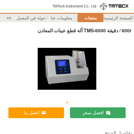
TMTeck Instrument Co., Ltd
الصفحة الرئيسية
منتجات
معلومات عنا
جولة في المعمل
>>
600r / دقيقة TMS-6000 آلة قطع عينات المعادن
افضل سعر
اتصل بنا
تفاصيل المنتج