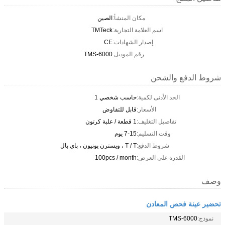
مكان المنشأ:
الصين
اسم العلامة التجارية:
TMTeck
إصدار الشهادات:
CE
رقم الموديل:
TMS-6000
شروط الدفع والشحن
الحد الأدنى لكمية:
حاسب شخصي 1
الأسعار:
قابل للتفاوض
تفاصيل التغليف:
1 قطعة / علبة كرتون
وقت التسليم:
7-15 يوم
شروط الدفع:
T / T ، ويسترن يونيون ، باي بال
القدرة على العرض:
100pcs / month
وصف
تحضير عينة فحص المعادن
نموذج:
TMS-6000