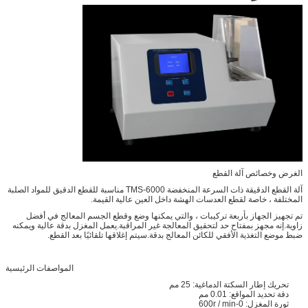
الغرض وخصائص آلة القطع
آلة القطع الدقيقة ذات السرعة المنخفضة TMS-6000 مناسبة للقطع الدقيق للمواد الصلبة
المختلفة ، خاصة لقطع العدسات الهشة داخل العين عالية القيمة.
تم تجهيز الجهاز بأربعة تركيبات ، والتي يمكنها وضع وقطع الجسم المعالج في أفضل
زاوية.إنه مجهز بمفتاح حد لتحقيق المعالجة غير المراقبة.يعمل المغزل بدقة عالية ويمكنه
ضبط موضع التغذية الأفقي للكائن المعالج بدقة.سيتم إغلاقها تلقائيًا بعد القطع.
المواصفات الرئيسية
تحريك إطار السكتة الدماغية: 25 مم
دقة تحديد المواقع: 0.01 مم
ثورة المغزل: 0-600r / min